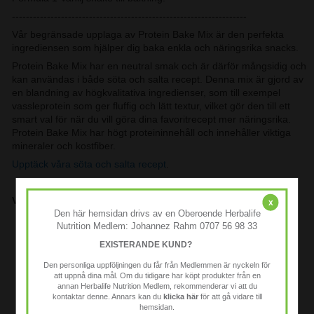
-------------------------------------------------------------------
Vår begränsade upplaga av Protein Bake Mix är den perfekta
ingrediensen som hjälper dig baka enkla och näringsrika snacks.
Protein Bake Mix har en neutral smak och är därför mångsidig och
kan användas i både söta och salta recept. Denna mix är gjord av
en blandning av högkvalitativa ingredienser, som till exempel
vassleprotein som ger fluffig och lätt textur, vilket gör den till ett
smart val för när du vill göra dina favoritrecept mer näringsrika.
Protein Bake Mix har högt proteininnehåll och innehåller viktiga
mineraler och kostfiber.
Upptäck våra söta och salta recept
.
Viktiga fördelar
x
Den här hemsidan drivs av en Oberoende Herbalife
Ett näringsrikt sätt att avnjuta både söta och salta snacks
Nutrition Medlem: Johannez Rahm 0707 56 98 33
Hög proteinhalt
EXISTERANDE KUND?
Den personliga uppföljningen du får från Medlemmen är nyckeln för
Källa till fiber
att uppnå dina mål. Om du tidigare har köpt produkter från en
annan Herbalife Nutrition Medlem, rekommenderar vi att du
Innehåller mineraler
kontaktar denne. Annars kan du
klicka här
för att gå vidare till
hemsidan.