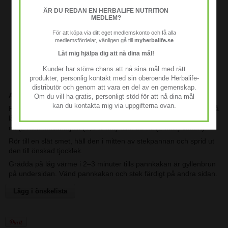
Glutenfri
ÄR DU REDAN EN HERBALIFE NUTRITION
MEDLEM?
Lämplig för vegetarianer
För att köpa via ditt eget medlemskonto och få alla
Mångsidig och tillagas snabbt och enkelt
medlemsfördelar, vänligen gå till
myherbalife.se
Låt mig hjälpa dig att nå dina mål!
Inget tillsatt socker, färgämnen, aromämnen eller
sötningsmedel
Kunder har större chans att nå sina mål med rätt
produkter, personlig kontakt med sin oberoende Herbalife-
distributör och genom att vara en del av en gemenskap.
Användning
Om du vill ha gratis, personligt stöd för att nå dina mål
kan du kontakta mig via uppgifterna ovan.
För att laga en näringsrik pannkaka värmer du en teflonpanna på
låg värme. Blanda 24 g (2 måttskopor) Protein Bake Mix med 30
ml (2 msk mellanmjölk (1,5 % fett) eller 30 ml (2 msk) vatten).
Rör till en slät smet, häll den i mitten av stekpannan och sprid ut
den till önskad tjocklek.
Grädda på låg värme i 2–3 minuter tills pannkakan är gyllenbrun
på undersidan. Vänd pannkakan och stek färdigt på andra sidan.
Lägg i önskelista