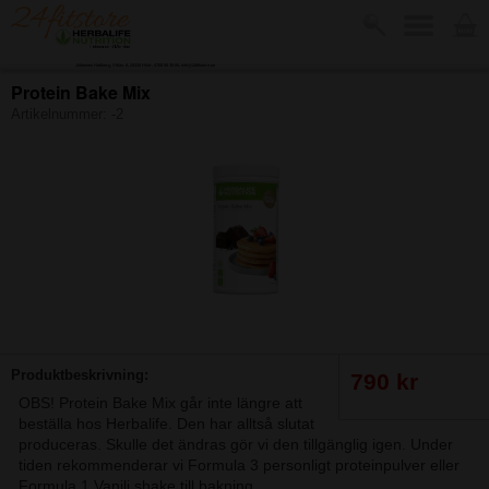
Johannes Hallberg, Villav. 8, 24335 Höör, 0768 98 39 80, info@24fitstore.se
Protein Bake Mix
Artikelnummer:
-2
-
Produktbeskrivning:
790 kr
OBS! Protein Bake Mix går inte längre att
beställa hos Herbalife. Den har alltså slutat
produceras. Skulle det ändras gör vi den tillgänglig igen. Under
tiden rekommenderar vi Formula 3 personligt proteinpulver eller
Formula 1 Vanilj shake till bakning.