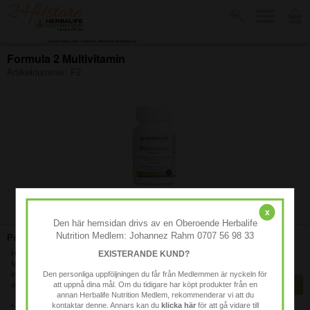
Johannes Hallberg, Villav. 8, 24335 Höör, 0768 98 39 80, info@24fitstore.se
Formula 2 Multivitamin
Artikelnummer:
F2
-
x
Den här hemsidan drivs av en Oberoende Herbalife
Nutrition Medlem: Johannez Rahm 0707 56 98 33
Produktbeskrivning:
329 kr
Hjälp din kropp på vägen med Formula 2
EXISTERANDE KUND?
Multivitaminkomplex. Ett dagligt multivitamintillskott som
Kön
innehåller hela 17 vitaminer och mineraler och hjälper dig
Den personliga uppföljningen du får från Medlemmen är nyckeln för
KÖP
att uppnå det rekommenderade dagliga intaget.
att uppnå dina mål. Om du tidigare har köpt produkter från en
annan Herbalife Nutrition Medlem, rekommenderar vi att du
Finns i lager
• A-vitamin, folat, B6, B12 och zink bidrar till ett normalt
kontaktar denne. Annars kan du
klicka här
för att gå vidare till