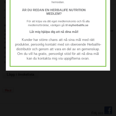
fungerande immunsystem.
hemsidan.
ÄR DU REDAN EN HERBALIFE NUTRITION
• Kalcium och fosfor bidrar till underhållet av normal skeletthälsa och tänder.
MEDLEM?
• C-vitamin och E-vitamin hjälper till att skydda cellerna från oxiderande påverkan.
För att köpa via ditt eget medlemskonto och få alla
medlemsfördelar, vänligen gå till
myherbalife.se
Hur kan Formula 2 Multivitaminkomplex hjälpa dig?
Det är viktigt att din dagliga kost består av varierade och balanserade måltider. Men har
Låt mig hjälpa dig att nå dina mål!
du en stressande livsstil och tycker att det är svårt att hitta rätt balans kan du stödja
kroppen med F2 Multivitaminkomplex för att ge kroppen de essentiella vitaminer och
Kunder har större chans att nå sina mål med rätt
mineraler som den behöver.
produkter, personlig kontakt med sin oberoende Herbalife-
Hur använder du Formula 2 Multivitaminkomplex?
distributör och genom att vara en del av en gemenskap.
Ta en tablett, tre gånger dagligen i samband med måltid. Produkten kan med fördel
Om du vill ha gratis, personligt stöd för att nå dina mål
användas tillsammans med Herbalife Formula 1.
kan du kontakta mig via uppgifterna ovan.
Innehåller 90 tabletter
Lägg i önskelista
Följ oss