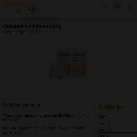
Johannes Hallberg, Villav. 8, 24335 Höör, 0768 98 39 80, info@24fitstore.se
Quickstart Viktminskning
Artikelnummer:
QSV
-
Produktbeskrivning:
1 495 kr
*Paketet för dig som väger upp till 80kg och vill gå
Smak 1
ner i vikt.
Med Quickstart Viktminskningspaket får du en utmärkt start
Smak 2
på ditt nya liv!