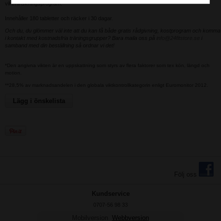
viktminskningsprogram.
Innehåller 180 tabletter och räcker i 30 dagar.
Och du, du glömmer väl inte att du kan få både gratis rådgivning, kostprogram och komma
i kontakt med kostnadsfria träningsgrupper? Bara maila oss på
info@24fitstore.se
i
samband med din beställning så ordnar vi det!
*Den angivna vikten är en uppskattning som styrs av flera faktorer som tex kön, längd och
motion.
**28,5% av marknadsandelen i den globala viktkontrollkategorin enligt Euromonitor 2012.
Lägg i önskelista
Följ oss
Kundservice
0707-56 98 33
Mobilversion
Webbversion