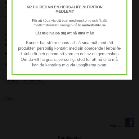
Viktiga fördelar med Nutrition Active:
ÄR DU REDAN EN HERBALIFE NUTRITION
• Rik på B-vitaminer som hjälper till att frigöra energin från maten vi äter.
MEDLEM?
• Innehåller zink som stöd för en normal energimetabolism.
För att köpa via ditt eget medlemskonto och få alla
medlemsfördelar, vänligen gå till
myherbalife.se
• Dagligt tillskott till cellernas energiproduktion som skyddar mot oxidativ stress.
Låt mig hjälpa dig att nå dina mål!
Hur kan Nutrition Active hjälpa dig?
Mineralerna zink, koppar och mangan hjälper till att skydda cellerna från oxidativ stress.
Kunder har större chans att nå sina mål med rätt
Ett kosttillskott som Nutrition Active kan därför vara ett stöd i en hektisk livsstil.
produkter, personlig kontakt med sin oberoende Herbalife-
distributör och genom att vara en del av en gemenskap.
Hur använder du Nutrition Active?
Ta en kapsel tre gånger dagligen.
Om du vill ha gratis, personligt stöd för att nå dina mål
kan du kontakta mig via uppgifterna ovan.
90 kapslar
Lägg i önskelista
Följ oss
Kundservice