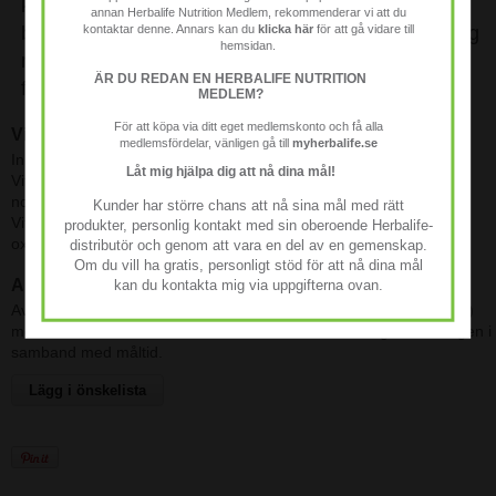
kosttillskottsdryck med smak av
annan Herbalife Nutrition Medlem, rekommenderar vi att du
kontaktar denne. Annars kan du
klicka här
för att gå vidare till
bär. Den har ett högt innehåll av viktiga vitaminer og
hemsidan.
mineraler som bidrar til immunsystemets normala
ÄR DU REDAN EN HERBALIFE NUTRITION
funktion.
MEDLEM?
För att köpa via ditt eget medlemskonto och få alla
Viktiga fördelar
medlemsfördelar, vänligen gå till
myherbalife.se
Innehåller Epicor
Låt mig hjälpa dig att nå dina mål!
Vitaminerna C och D, selen och zink bidrar till immunsystemets
normala funktion
Kunder har större chans att nå sina mål med rätt
Vitamin C, zink och selen bidrar också till att skydda cellerne från
produkter, personlig kontakt med sin oberoende Herbalife-
oxidativ stress
distributör och genom att vara en del av en gemenskap.
Om du vill ha gratis, personligt stöd för att nå dina mål
Användning
kan du kontakta mig via uppgifterna ovan.
Avnjut Immune Booster dagligen genom att blanda en påse (3,7g)
med 150ml vatten och rör tills allt er är löst. Drick ett glas om dagen i
samband med måltid.
Lägg i önskelista