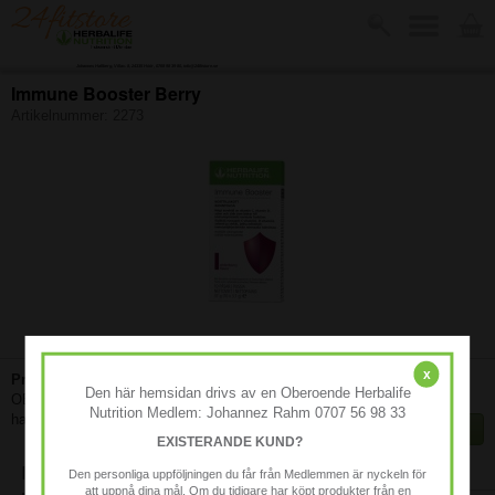
Johannes Hallberg, Villav. 8, 24335 Höör, 0768 98 39 80, info@24fitstore.se
Immune Booster Berry
Artikelnummer:
2273
-
x
Produktbeskrivning:
499 kr
Den här hemsidan drivs av en Oberoende Herbalife
OBS! 21 måltider! 10-måltiders Immune Boostern
Nutrition Medlem: Johannez Rahm 0707 56 98 33
har utgått ur sortimentet.
KÖP
EXISTERANDE KUND?
Finns i lager
Immune Booster är en
Den personliga uppföljningen du får från Medlemmen är nyckeln för
att uppnå dina mål. Om du tidigare har köpt produkter från en