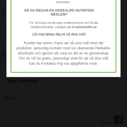
hemsidan.
endiv och soja.
ÄR DU REDAN EN HERBALIFE NUTRITION
Varje portion innehåller 5 g fiber och 15 kcal.
MEDLEM?
För att köpa via ditt eget medlemskonto och få alla
• Öka ditt dagliga fiberintag med Havre-äpplefiber
medlemsfördelar, vänligen gå till
myherbalife.se
• 5g fiber per portion
Låt mig hjälpa dig att nå dina mål!
• 6 fiberkällor
• Innehåller både lösliga och olösliga kostfiber
Kunder har större chans att nå sina mål med rätt
• Lågt kaloriinnehåll: 15 kcal per portion
produkter, personlig kontakt med sin oberoende Herbalife-
distributör och genom att vara en del av en gemenskap.
Användning
Om du vill ha gratis, personligt stöd för att nå dina mål
Avnjut genom att blanda en skopa (7,1 g) med 1,5 dl vatten eller tillsätta en skopa till
kan du kontakta mig via uppgifterna ovan.
din favoritsmak med proteindrinkmix.
Lägg i önskelista
Följ oss