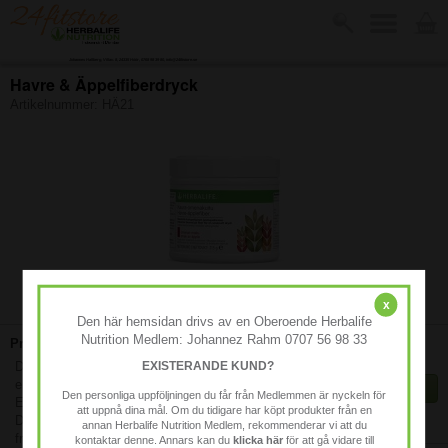
Johannes Hallberg, Villav. 8, 24335 Höör, 0768 98 39 80, info@24fitstore.se
Havre & Äppelfiberdryck
Artikelnummer:
HÄ21
-
x
Den här hemsidan drivs av en Oberoende Herbalife
Nutrition Medlem: Johannez Rahm 0707 56 98 33
Produktbeskrivning:
379 kr
EXISTERANDE KUND?
Drycken med Havre-äpplefiber hjälper dig på ett
enkelt och gott sätt att öka ditt dagliga fiberintag.
KÖP
Den personliga uppföljningen du får från Medlemmen är nyckeln för
En unik blandning av lösliga och olösliga fiber.
att uppnå dina mål. Om du tidigare har köpt produkter från en
Finns i lager
Drycken med Havre-äpplefiber innehåller fiber
annan Herbalife Nutrition Medlem, rekommenderar vi att du
från sex olika källor – äpple, havre, majs, citrus,
kontaktar denne. Annars kan du
klicka här
för att gå vidare till