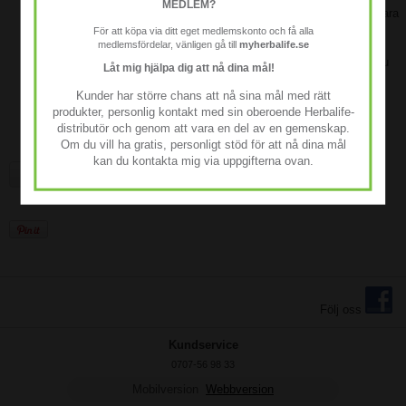
MEDLEM?
Bidrar till att göra fina linjer och rynkor mindre framträdande på bara
sju dagar.
För att köpa via ditt eget medlemskonto och få alla
medlemsfördelar, vänligen gå till
myherbalife.se
Fördubblar hudens fukthalt under åtta timmar.
Huden får bättre lyster och känns mjukare och slätare på bara sju
Låt mig hjälpa dig att nå dina mål!
dagar.
Innehåller bredspektrigt UVA-/UVB-skydd.
Kunder har större chans att nå sina mål med rätt
Dermatologiskt testad.
produkter, personlig kontakt med sin oberoende Herbalife-
distributör och genom att vara en del av en gemenskap.
Om du vill ha gratis, personligt stöd för att nå dina mål
kan du kontakta mig via uppgifterna ovan.
Lägg i önskelista
Följ oss
Kundservice
0707-56 98 33
Mobilversion
Webbversion