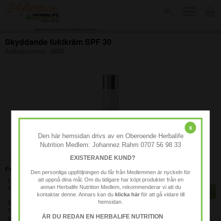
Johannes Hallberg, Villav. 8, 24335 Höör, 0768 98 39 80, info@24fitstore.se
Skyddande fuktkräm SPF 30
Artikelnummer:
0899
x
Den här hemsidan drivs av en Oberoende Herbalife
Nutrition Medlem: Johannez Rahm 0707 56 98 33
-
EXISTERANDE KUND?
Produktbeskrivning:
470 kr
Den personliga uppföljningen du får från Medlemmen är nyckeln för
att uppnå dina mål. Om du tidigare har köpt produkter från en
Långtidsverkande återfuktning som gör huden slät och
annan Herbalife Nutrition Medlem, rekommenderar vi att du
mjuk. Innehåller bredspektrigt UVA-/UVB-skydd.
KÖP
kontaktar denne. Annars kan du
klicka här
för att gå vidare till
hemsidan.
Exklusiv sammansättning med Vitamin B3, antioxiderande
Finns i lager
C- och E-vitaminer samt aloe vera, macadamianötolja,
ÄR DU REDAN EN HERBALIFE NUTRITION
gurkextrakt och peptider.