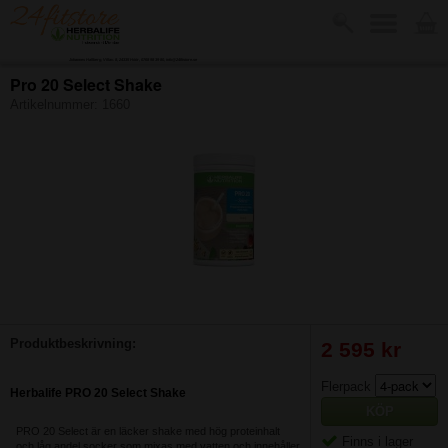
Johannes Hallberg, Villav. 8, 24335 Höör, 0768 98 39 80, info@24fitstore.se
Pro 20 Select Shake
Artikelnummer:
1660
-
Produktbeskrivning:
2 595 kr
Flerpack
Herbalife PRO 20 Select Shake
KÖP
PRO 20 Select är en läcker shake med hög proteinhalt
Finns i lager
och låg andel socker som mixas med vatten och innehåller