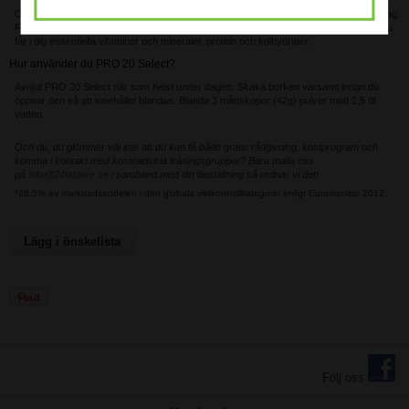
Om du vill kontrollera vikten är det viktigt att ha ett näringsmässigt balanserat kostintag.
Formula 1, en hälsosam måltid, hjälper dig att hålla kaloriintaget nere samtidigt som du
får i dig essentiella vitaminer och mineraler, protein och kolhydrater.
Hur använder du PRO 20 Select?
Avnjut PRO 20 Select när som helst under dagen. Skaka burken varsamt innan du
öppnar den så att innehållet blandas. Blanda 3 måttskopor (42g) pulver med 2,5 dl
vatten.
Och du, du glömmer väl inte att du kan få både gratis rådgivning, kostprogram och
komma i kontakt med kostnadsfria träningsgrupper? Bara maila oss
på
info@24fitstore.se
i samband med din beställning så ordnar vi det!
*28,5% av marknadsandelen i den globala viktkontrollkategorin enligt Euromonitor 2012.
Lägg i önskelista
Följ oss