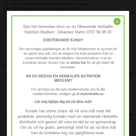
de viktiga näringsämnen som kroppen behöver. En portion
innehåller 20 gram protein, 6 gram kostfiber och en
tredjedel av det dagliga rekommenderade intaget av 25 vitaminer och mineraler. PRO 20
Select innehåller inga sötningsmedel eller artificiella färgämnen och är gluten och
x
mjölkfri. Produkten är lämplig för vegeterianer.
Den här hemsidan drivs av en Oberoende Herbalife
Detaljer:
Nutrition Medlem: Johannez Rahm 0707 56 98 33
- 20 gram protein per portion som bidrar till att öka muskelmassan.
EXISTERANDE KUND?
- Cirka 146 kcal per portion.
- 6 gram kostfiber per portion.
Den personliga uppföljningen du får från Medlemmen är nyckeln för
- 30% av 25 vitaminer och mineraler per portion.
att uppnå dina mål. Om du tidigare har köpt produkter från en
annan Herbalife Nutrition Medlem, rekommenderar vi att du
- Vegetarisk, gluten- och mjölkfri samt utan artificiella sötningsmedel och smakämnen.
kontaktar denne. Annars kan du
klicka här
för att gå vidare till
Fördelar med Herbalife PRO 20 Select:
hemsidan.
Skräddarsydd näring. Tillred den som du vill. Använd den när som helst under dagen.
ÄR DU REDAN EN HERBALIFE NUTRITION
Det utgör en utmärkt grund som hjälper dig att uppnå dina näringsmässiga mål.
MEDLEM?
Enkel och god! Låg sockerhalt och naturliga smakämnen, inga artificiella
För att köpa via ditt eget medlemskonto och få alla
sötningsmedel eller färgämnen, glutenfri och mjölkfri. Innehåller viktiga vitaminer och
medlemsfördelar, vänligen gå till
myherbalife.se
mineraler och går lätt att blanda med vatten vilket gör den perfekt som näringsrikt
mellanmål eller proteinboost när du är i farten.
Låt mig hjälpa dig att nå dina mål!
Mycket mer än bara en proteinshake. Ett praktiskt alternativ som hjälper dig att
Kunder har större chans att nå sina mål med rätt
uppfylla proteinbehovet samt behovet av kostfiber, vitaminer och mineraler. Oavsett om
produkter, personlig kontakt med sin oberoende Herbalife-
du vill bibehålla en näringsrik och balanserad kost eller få ett hälsosamt mellanmål efter
distributör och genom att vara en del av en gemenskap.
träningen är PRO 20 Select den perfekta lösningen!
Om du vill ha gratis, personligt stöd för att nå dina mål
kan du kontakta mig via uppgifterna ovan.
Hur kan den hjälpa dig?