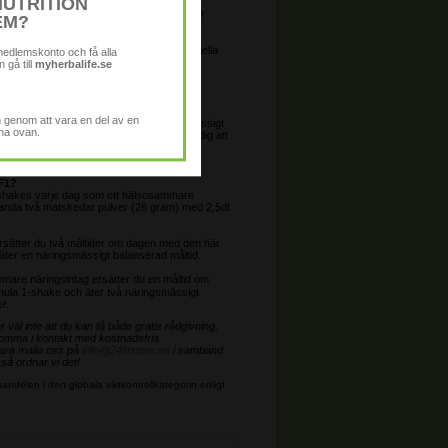
NUTRITION
t praktiskt och hälsosamt alternativ till en
EM?
 middag med högt kaloriinnehåll.
komplett protein som innehåller alla essentiella
 medlemskonto och få alla
 gå till
myherbalife.se
ssentiella vitaminer och mineraler.
a dig?
h genom att vara en del av en
ra vikten är det viktigt att ha ett näringsmässigt
rna ovan.
g. Formula 1, en hälsosam måltid, hjälper dig att
nere samtidigt som du får i dig essentiella
aler, protein och kolhydrater.
F1?
-shakes varje dag som ett hälsosammare
Blanda två matskedar pulver (26 gram) med 2,5dl
 ersätter du två måltider om dagen med den här
äter en näringsmässigt balanserad måltid.
mare näringsintag ersätter du en måltid om
ula 1-shake och äter två näringsmässigt
r.
väl inte att du kan få både gratis rådgivning,
omma i kontakt med kostnadsfria
ara maila oss på
info@24fitstore.se
i samband
 så ordnar vi det!
delen i den globala viktkontrollkategorin enligt