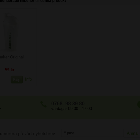
nderade tillbehör till denna produkt
aker Original
59 kr
Info
Köp
0768- 98 39 80
vardagar 09.00 - 17.00
r
umerera på vårt nyhetsbrev
Anmäl 