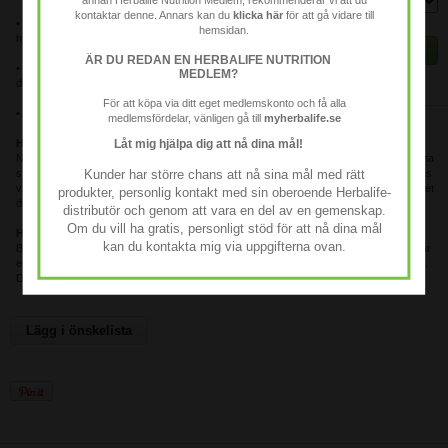
kontaktar denne. Annars kan du
klicka här
för att gå vidare till
• En kopp Instant örtdryck innehåller 85 mg koffein som
hemsidan.
hjälper dig att vara alert och ökar koncentrationsförmågan.
KÖP
ÄR DU REDAN EN HERBALIFE NUTRITION
• Vårt gröna te har genomgått vattenextrahering för att ge
MEDLEM?
Finns i lager
dig hela spektret av ämnen som grönt te innehåller.
För att köpa via ditt eget medlemskonto och få alla
• Avnjuts varm eller kall, du bestämmer själv.
medlemsfördelar, vänligen gå till
myherbalife.se
Hur kan Instant Örtdryck hjälpa dig?
Låt mig hjälpa dig att nå dina mål!
När man har en upptagen eller stressig livsstil kan man ibland känna sig hängig och ha
svårt att koncentrera sig. Instant örtdryck är en uppfriskande dryck som kan avnjutas
Kunder har större chans att nå sina mål med rätt
varm eller kall och bara innehåller 6 kcal per portion – ett bra sätt att hjälpa dig med det
produkter, personlig kontakt med sin oberoende Herbalife-
dagliga rekommenderade vätskeintaget.
distributör och genom att vara en del av en gemenskap.
Om du vill ha gratis, personligt stöd för att nå dina mål
Hur använder du Instant Örtdryck?
kan du kontakta mig via uppgifterna ovan.
Blanda en halv tesked (ca 1,7 g) med 2,5 dl varmt eller kallt vatten. Instant örtdryck är
en uppfriskande dryck som kan avnjutas som den är eller tillsammans med en måltid.
Den innehåller bara 6,2 kcal per portion.
Lägg i önskelista