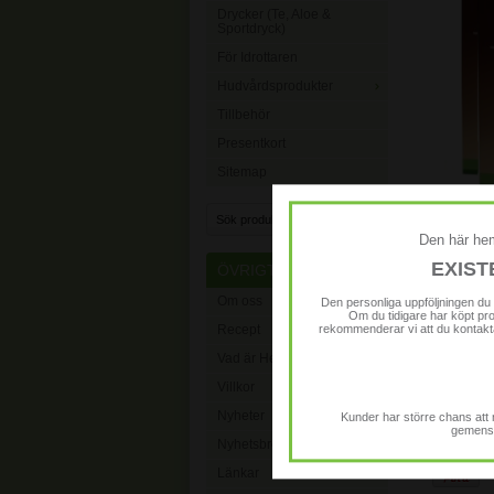
Drycker (Te, Aloe &
Sportdryck)
För Idrottaren
Hudvårdsprodukter
Tillbehör
Presentkort
Sitemap
Den här hem
EXIS
ÖVRIGT
Om oss
Den personliga uppföljningen du
Om du tidigare har köpt pr
Lägg i ö
Recept
rekommenderar vi att du kontak
Vad är Herbalife?
Villkor
Nyheter
Kunder har större chans att 
gemenska
Nyhetsbrev
Länkar