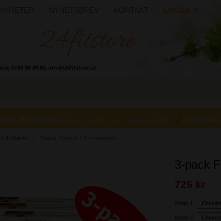
NYHETER
NYHETSBREV
KONTAKT
LOGGA IN
öör, 0768 98 39 80, info@24fitstore.se
NKEL BETALNING
Faktura, delbet, kort, internetbank
FRI RÅDGI
rs & Snacks
3-pack Formula 1 Expressbars
3-pack F
725 kr
Smak 1
Smak 2