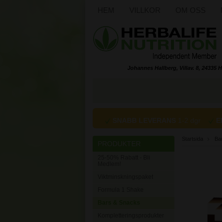
HEM
VILLKOR
OM OSS
Johannes Hallberg, Villav. 8, 24335 H
SNABB LEVERANS
1-2 dgr
E
Startsida
Ba
PRODUKTER
25-50% Rabatt - Bli
Medlem!
Viktminskningspaket
Formula 1 Shake
Bars & Snacks
Kompletteringsprodukter