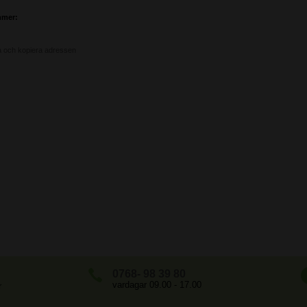
mmer:
:
a och kopiera adressen
0768- 98 39 80
vardagar 09.00 - 17.00
r